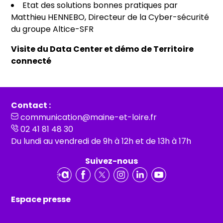
Etat des solutions bonnes pratiques par
Matthieu HENNEBO, Directeur de la Cyber-sécurité
du groupe Altice-SFR
Visite du Data Center et démo de Territoire
connecté
Contact :
communication@maine-et-loire.fr
02 41 81 48 30
Du lundi au vendredi de 9h à 12h et de 13h à 17h
Suivez-nous
Espace presse