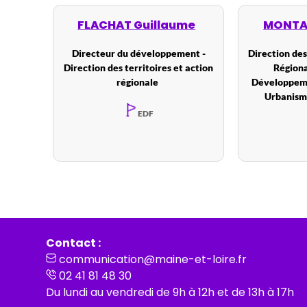
FLACHAT Guillaume
MONTAN
Directeur du développement -
Direction des
Direction des territoires et action
Régiona
régionale
Développem
Urbanism
EDF
Contact :
communication@maine-et-loire.fr
02 41 81 48 30
Du lundi au vendredi de 9h à 12h et de 13h à 17h